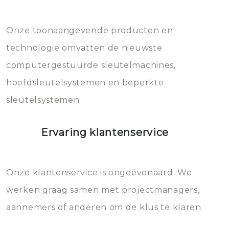
Dit brengt extra kosten met zich
mee, die u gemakkelijk kunt
Onze toonaangevende producten en
vermijden.
technologie omvatten de nieuwste
computergestuurde sleutelmachines,
hoofdsleutelsystemen en beperkte
sleutelsystemen.
Ervaring klantenservice
Onze klantenservice is ongeëvenaard. We
werken graag samen met projectmanagers,
aannemers of anderen om de klus te klaren.