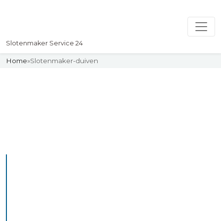
Slotenmaker Service 24
Home
»
Slotenmaker-duiven
Slotenmaker
Uw professionelle Slotenmaker
Service 24
De beste bekwame
slotenmakers in Duiven