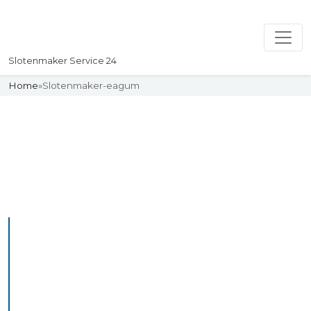
Slotenmaker Service 24
Home
»
Slotenmaker-eagum
Slotenmaker
Uw professionelle Slotenmaker
Service 24
De beste bekwame
slotenmakers in Eagum