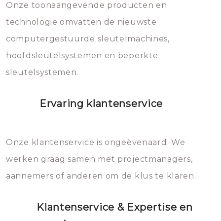
mee, die u gemakkelijk kunt
Onze toonaangevende producten en
vermijden.
technologie omvatten de nieuwste
computergestuurde sleutelmachines,
hoofdsleutelsystemen en beperkte
sleutelsystemen.
Ervaring klantenservice
Onze klantenservice is ongeëvenaard. We
werken graag samen met projectmanagers,
aannemers of anderen om de klus te klaren.
Klantenservice & Expertise en