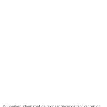
Wij werken alleen met de toonaangevende fabrikanten op