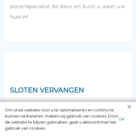
slotenspecialist de deur en kunt u weer uw
huis in!
SLOTEN VERVANGEN
Vermoedt u dat uw hang- en sluitwerk aan
Om onze website voor u te optimaliseren en continu te
kunnen verbeteren, maken wij gebruik van cookies. Door
vervanging toe is? Bij veroudering van de
ОК
de website te blijven gebruiken, gaat u akkoord met het
sloten van uw woning of bedrijfspand is het
gebruik van cookies.