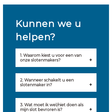
Kunnen we u
helpen?
1. Waarom kiest u voor een van
onze slotenmakers?
Onze slotenmakers zijn
geselecteerd op kwaliteit,
2. Wanneer schakelt u een
slotenmaker in?
snelheid en service. U vindt
U kunt de hulp van een
hierom uitsluitend de beste
slotenmaker inschakelen
3. Wat moet ik wel/niet doen als
partij om u van dienst te zijn.
mijn slot bevroren is?