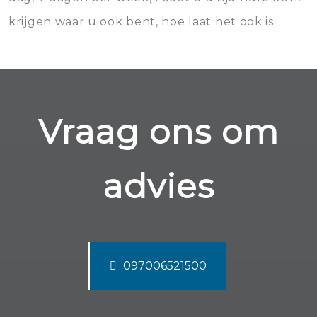
krijgen waar u ook bent, hoe laat het ook is.
Vraag ons om
advies
097006521500