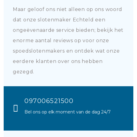
Maar geloof ons niet alleen op ons woord
dat onze slotenmaker Echteld een
ongeëvenaarde service bieden; bekijk het
enorme aantal reviews op voor onze
spoedslotenmakers en ontdek wat onze
eerdere klanten over ons hebben
gezegd.
097006521500
Bel ons op elk moment van de dag 24/7