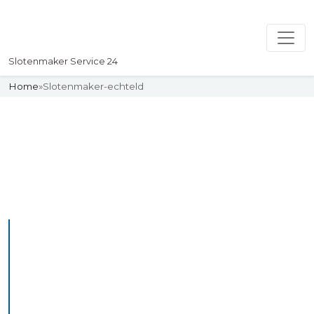
Slotenmaker Service 24
Home
»
Slotenmaker-echteld
Slotenmaker
Uw professionelle Slotenmaker
Service 24
De beste bekwame
slotenmakers in Echteld