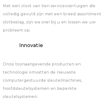
Met een vloot van tien servicevoertuigen die
die relatief gemakkelijk te
eroverheen hebt gegooid weer
volledig gevuld zijn met een breed assortiment
beschadigen zijn. In veel
bevriezen.
slotbeslag, zijn we snel bij u en lossen we uw
gevallen zult u schade aan de
probleem op.
sloten veroorzaken, waardoor
het slot gerepareerd of zelfs
Innovatie
geheel vervangen moet worden.
Dit brengt extra kosten met zich
mee, die u gemakkelijk kunt
Onze toonaangevende producten en
vermijden.
technologie omvatten de nieuwste
computergestuurde sleutelmachines,
hoofdsleutelsystemen en beperkte
sleutelsystemen.