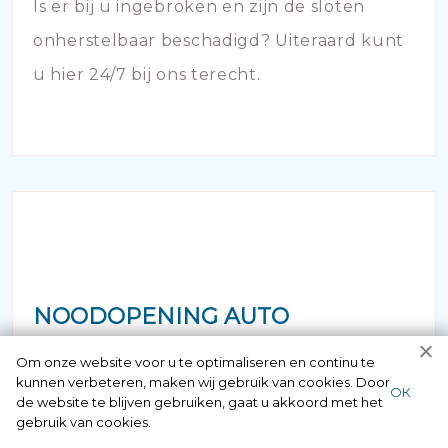
Is er bij u ingebroken en zijn de sloten
onherstelbaar beschadigd? Uiteraard kunt
u hier 24/7 bij ons terecht.
NOODOPENING AUTO
Om onze website voor u te optimaliseren en continu te
Als u zich in de situatie bevindt dat uw
kunnen verbeteren, maken wij gebruik van cookies. Door
ОК
sleutel in de auto is achtergebleven of dat
de website te blijven gebruiken, gaat u akkoord met het
gebruik van cookies.
de deur is afgebroken en dichtgevallen -