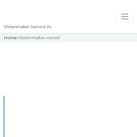
Slotenmaker Service 24
Home
»
Slotenmaker-eersel
Slotenmaker
Uw professionelle Slotenmaker
Service 24
De beste bekwame
slotenmakers in Eersel