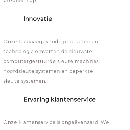
probleem op.
sloten veroorzaken, waardoor
het slot gerepareerd of zelfs
Innovatie
geheel vervangen moet worden.
Dit brengt extra kosten met zich
mee, die u gemakkelijk kunt
Onze toonaangevende producten en
vermijden.
technologie omvatten de nieuwste
computergestuurde sleutelmachines,
hoofdsleutelsystemen en beperkte
sleutelsystemen.
Ervaring klantenservice
Onze klantenservice is ongeëvenaard. We