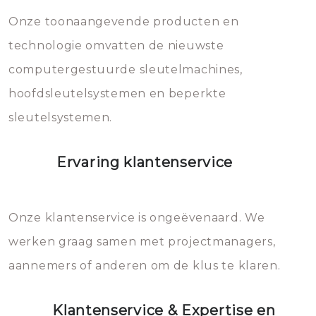
mee, die u gemakkelijk kunt
Onze toonaangevende producten en
vermijden.
technologie omvatten de nieuwste
computergestuurde sleutelmachines,
hoofdsleutelsystemen en beperkte
sleutelsystemen.
Ervaring klantenservice
Onze klantenservice is ongeëvenaard. We
werken graag samen met projectmanagers,
aannemers of anderen om de klus te klaren.
Klantenservice & Expertise en