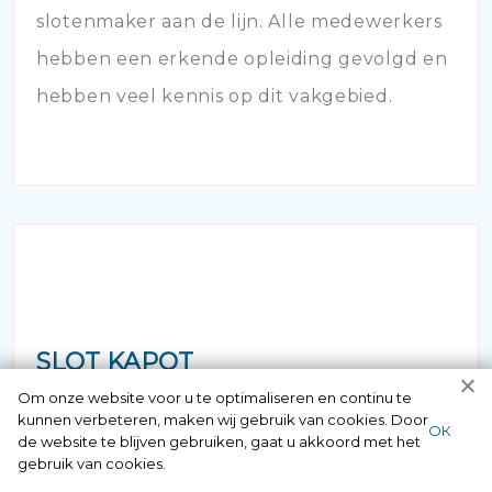
slotenmaker aan de lijn. Alle medewerkers
hebben een erkende opleiding gevolgd en
hebben veel kennis op dit vakgebied.
SLOT KAPOT
Om onze website voor u te optimaliseren en continu te
Staat u voor de deur maar bent u uw
kunnen verbeteren, maken wij gebruik van cookies. Door
ОК
de website te blijven gebruiken, gaat u akkoord met het
sleutel vergeten of verloren? Geen paniek
gebruik van cookies.