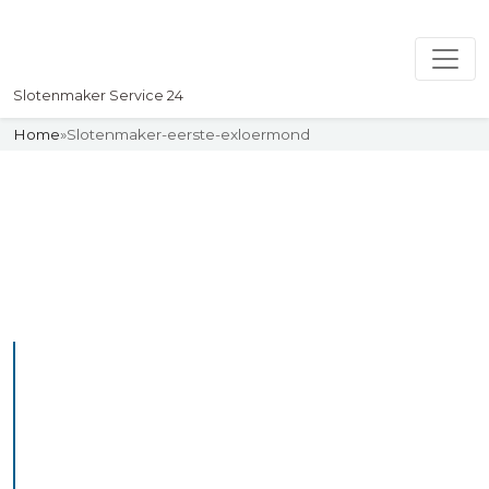
Slotenmaker Service 24
Home
»
Slotenmaker-eerste-exloermond
Slotenmaker
Uw professionelle Slotenmaker
Service 24
De beste bekwame
slotenmakers in Eerste