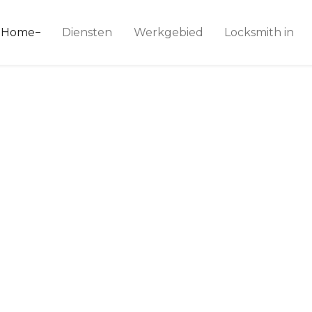
ice 24
Home
Diensten
Werkgebied
Locksmith in