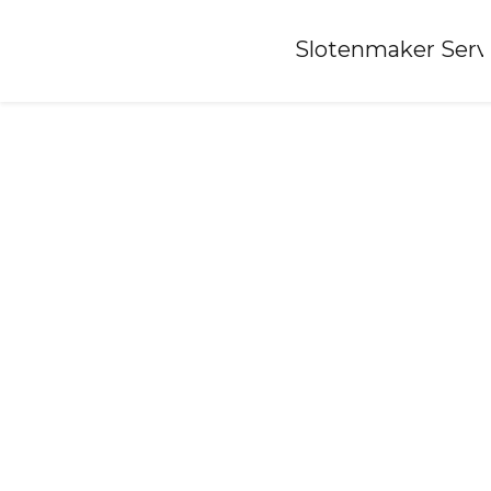
Home
»
Slotenmaker Serv
Slotenmaker-egmond-aan-zee