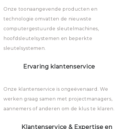
mee, die u gemakkelijk kunt
Onze toonaangevende producten en
vermijden.
technologie omvatten de nieuwste
computergestuurde sleutelmachines,
hoofdsleutelsystemen en beperkte
sleutelsystemen.
Ervaring klantenservice
Onze klantenservice is ongeëvenaard. We
werken graag samen met projectmanagers,
aannemers of anderen om de klus te klaren.
Klantenservice & Expertise en