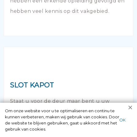
hebben een erkende opleiding gevolgd en
hebben veel kennis op dit vakgebied.
SLOT KAPOT
Staat u voor de deur maar bent u uw
Om onze website voor u te optimaliseren en continu te
sleutel vergeten of verloren? Geen paniek
kunnen verbeteren, maken wij gebruik van cookies. Door
ОК
maar bel ons! Binnen no time opent onze
de website te blijven gebruiken, gaat u akkoord met het
gebruik van cookies.
slotenspecialist de deur en kunt u weer uw