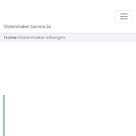
Slotenmaker Service 24
Home
»
Slotenmaker-eibergen
Slotenmaker
Uw professionelle Slotenmaker
Service 24
De beste bekwame
slotenmakers in