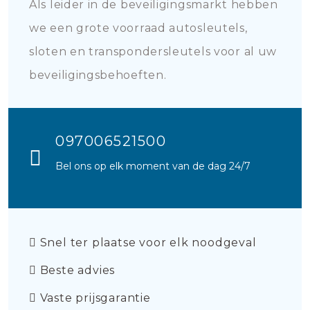
Als leider in de beveiligingsmarkt hebben
we een grote voorraad autosleutels,
sloten en transpondersleutels voor al uw
beveiligingsbehoeften.
097006521500
Bel ons op elk moment van de dag 24/7
Snel ter plaatse voor elk noodgeval
Beste advies
Vaste prijsgarantie