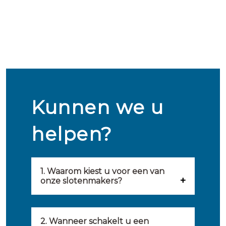
Kunnen we u
helpen?
1. Waarom kiest u voor een van
onze slotenmakers?
Onze slotenmakers zijn
geselecteerd op kwaliteit,
2. Wanneer schakelt u een