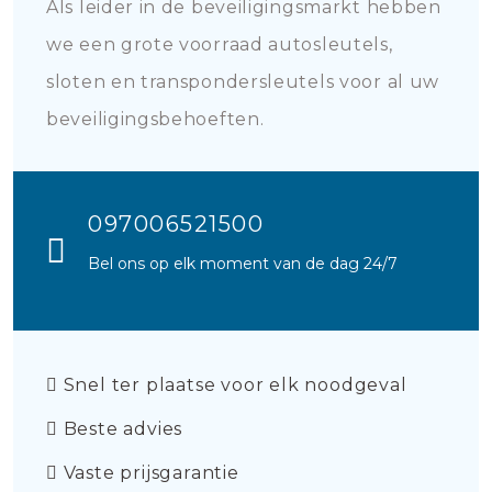
Als leider in de beveiligingsmarkt hebben
we een grote voorraad autosleutels,
sloten en transpondersleutels voor al uw
beveiligingsbehoeften.
097006521500
Bel ons op elk moment van de dag 24/7
Snel ter plaatse voor elk noodgeval
Beste advies
Vaste prijsgarantie