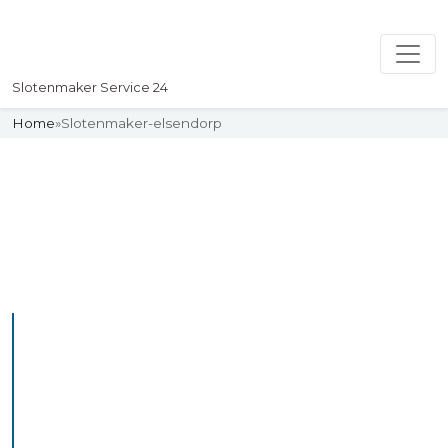
Slotenmaker Service 24
Home
»
Slotenmaker-elsendorp
Slotenmaker
Uw professionelle Slotenmaker
Service 24
De beste bekwame
slotenmakers in