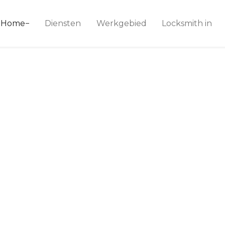
ice 24
Home
Diensten
Werkgebied
Locksmith in