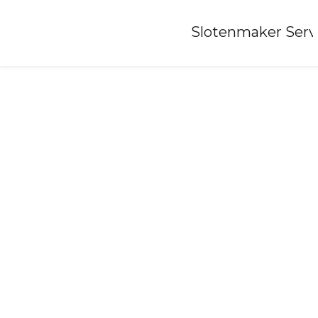
Home
»
Slotenmaker Serv
Slotenmaker-enschede