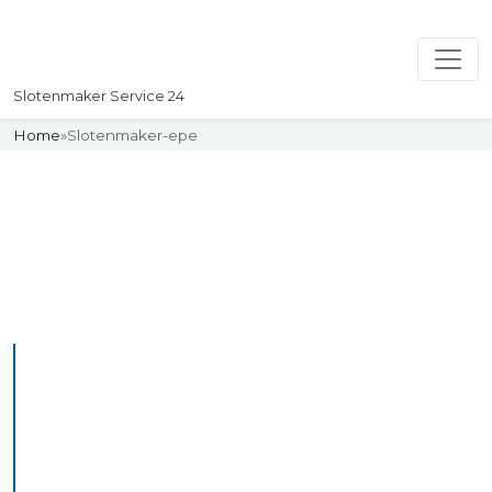
Slotenmaker Service 24
Home
»
Slotenmaker-epe
Slotenmaker
Uw professionelle Slotenmaker
Service 24
De beste bekwame
slotenmakers in Epe