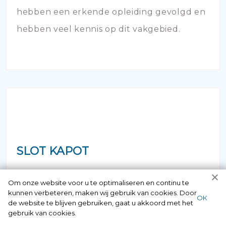
hebben een erkende opleiding gevolgd en
hebben veel kennis op dit vakgebied.
SLOT KAPOT
Staat u voor de deur maar bent u uw
Om onze website voor u te optimaliseren en continu te
kunnen verbeteren, maken wij gebruik van cookies. Door
sleutel vergeten of verloren? Geen paniek
ОК
de website te blijven gebruiken, gaat u akkoord met het
maar bel ons! Binnen no time opent onze
gebruik van cookies.