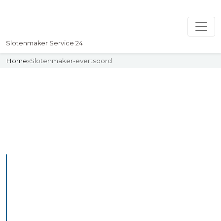
Slotenmaker Service 24
Home
»
Slotenmaker-evertsoord
Slotenmaker
Uw professionelle Slotenmaker
Service 24
De beste bekwame
slotenmakers in