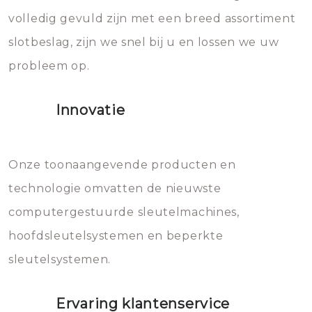
volledig gevuld zijn met een breed assortiment
beschadigen zijn. In veel
bevriezen.
slotbeslag, zijn we snel bij u en lossen we uw
gevallen zult u schade aan de
probleem op.
sloten veroorzaken, waardoor
het slot gerepareerd of zelfs
Innovatie
geheel vervangen moet worden.
Dit brengt extra kosten met zich
mee, die u gemakkelijk kunt
Onze toonaangevende producten en
vermijden.
technologie omvatten de nieuwste
computergestuurde sleutelmachines,
hoofdsleutelsystemen en beperkte
sleutelsystemen.
Ervaring klantenservice