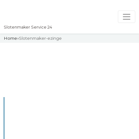
Slotenmaker Service 24
Home
»
Slotenmaker-ezinge
Slotenmaker
Uw professionelle Slotenmaker
Service 24
De beste bekwame
slotenmakers in Ezinge