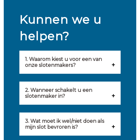
Kunnen we u
helpen?
1. Waarom kiest u voor een van
onze slotenmakers?
Onze slotenmakers zijn
geselecteerd op kwaliteit,
2. Wanneer schakelt u een
slotenmaker in?
snelheid en service. U vindt
U kunt de hulp van een
hierom uitsluitend de beste
slotenmaker inschakelen
3. Wat moet ik wel/niet doen als
partij om u van dienst te zijn.
mijn slot bevroren is?
wanneer: u uzelf heeft
Onze slotenmakers streven