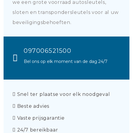
we een grote voorraad autosleutels,
sloten en transpondersleutels voor al uw
beveiligingsbehoeften.
097006521500
Bel ons op elk moment van de dag 24/7
Snel ter plaatse voor elk noodgeval
Beste advies
Vaste prijsgarantie
24/7 bereikbaar