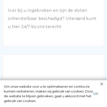
Is er bij u ingebroken en zijn de sloten
onherstelbaar beschadigd? Uiteraard kunt
u hier 24/7 bij ons terecht.
NOODOPENING AUTO
Om onze website voor u te optimaliseren en continu te
kunnen verbeteren, maken wij gebruik van cookies. Door
ОК
de website te blijven gebruiken, gaat u akkoord met het
Als u zich in de situatie bevindt dat uw
gebruik van cookies.
sleutel in de auto is achtergebleven of dat