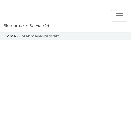
Slotenmaker Service 24
Home
»
Slotenmaker-ferwert
Slotenmaker
Uw professionelle Slotenmaker
Service 24
De beste bekwame
slotenmakers in Ferwert