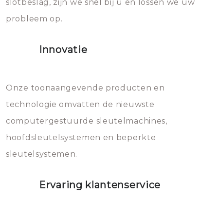
slotbeslag, zijn we snel bij u en lossen we uw
gevallen zult u schade aan de
probleem op.
sloten veroorzaken, waardoor
het slot gerepareerd of zelfs
Innovatie
geheel vervangen moet worden.
Dit brengt extra kosten met zich
mee, die u gemakkelijk kunt
Onze toonaangevende producten en
vermijden.
technologie omvatten de nieuwste
computergestuurde sleutelmachines,
hoofdsleutelsystemen en beperkte
sleutelsystemen.
Ervaring klantenservice