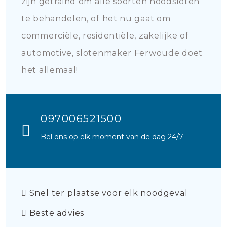
zijn getraind om alle soorten noodsloten
te behandelen, of het nu gaat om
commerciële, residentiële, zakelijke of
automotive, slotenmaker Ferwoude doet
het allemaal!
097006521500
Bel ons op elk moment van de dag 24/7
Snel ter plaatse voor elk noodgeval
Beste advies