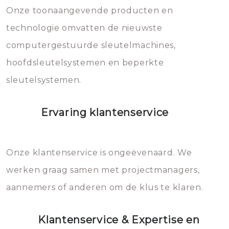
mee, die u gemakkelijk kunt
Onze toonaangevende producten en
vermijden.
technologie omvatten de nieuwste
computergestuurde sleutelmachines,
hoofdsleutelsystemen en beperkte
sleutelsystemen.
Ervaring klantenservice
Onze klantenservice is ongeëvenaard. We
werken graag samen met projectmanagers,
aannemers of anderen om de klus te klaren.
Klantenservice & Expertise en