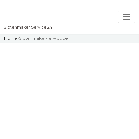
Slotenmaker Service 24
Home
»
Slotenmaker-ferwoude
Slotenmaker
Uw professionelle Slotenmaker
Service 24
De beste bekwame
slotenmakers in