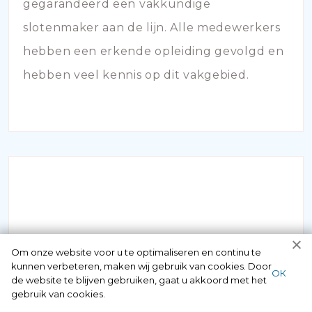
gegarandeerd een vakkundige
slotenmaker aan de lijn. Alle medewerkers
hebben een erkende opleiding gevolgd en
hebben veel kennis op dit vakgebied.
SLOT KAPOT
Om onze website voor u te optimaliseren en continu te
kunnen verbeteren, maken wij gebruik van cookies. Door
ОК
Staat u voor de deur maar bent u uw
de website te blijven gebruiken, gaat u akkoord met het
gebruik van cookies.
sleutel vergeten of verloren? Geen paniek