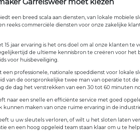
maker Garrelsweer moet kiezen
edt een breed scala aan diensten, van lokale mobiele 
en reeks commerciële diensten voor onze zakelijke kla
 15 jaar ervaring is het ons doel om al onze klanten t
gelijkertijd de ultieme kennisbron te creëren voor het 
ds voor huisbeveiliging.
 een professionele, nationale spoeddienst voor lokale 
roeid van de oorspronkelijke twee man van operatie tot 
 de dag het verstrekken van een 30 tot 60 minuten no
ft naar een snelle en efficiënte service met goed opge
k kunnen maken van onze ruime ervaring in de industrie
eft u uw sleutels verloren, of wilt u het sloten laten 
tie en een hoog opgeleid team staan klaar om u te he