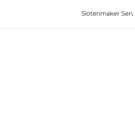
Home
»
Slotenmaker Serv
Slotenmaker-garrelsweer