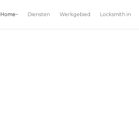
ice 24
Home
Diensten
Werkgebied
Locksmith in