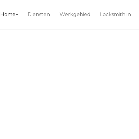
ice 24
Home
Diensten
Werkgebied
Locksmith in