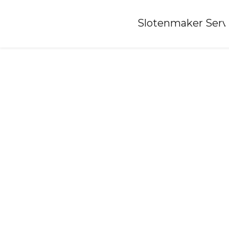
Home
»
Slotenmaker Serv
Slotenmaker-gastel