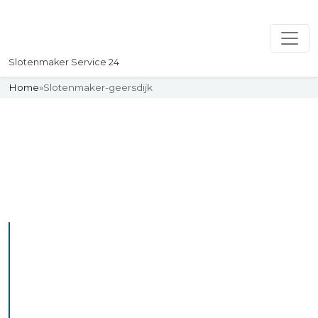
Slotenmaker Service 24
Home
»
Slotenmaker-geersdijk
Slotenmaker
Uw professionelle Slotenmaker
Service 24
De beste bekwame
slotenmakers in