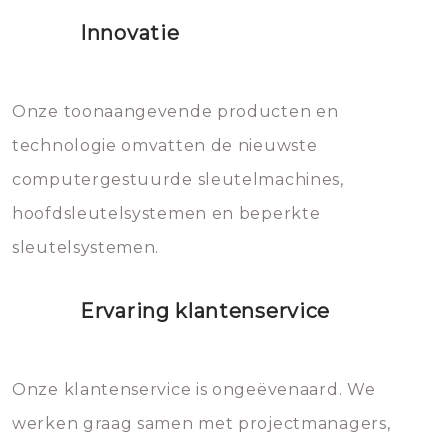
het slot gerepareerd of zelfs
Innovatie
geheel vervangen moet worden.
Dit brengt extra kosten met zich
mee, die u gemakkelijk kunt
Onze toonaangevende producten en
vermijden.
technologie omvatten de nieuwste
computergestuurde sleutelmachines,
hoofdsleutelsystemen en beperkte
sleutelsystemen.
Ervaring klantenservice
Onze klantenservice is ongeëvenaard. We
werken graag samen met projectmanagers,