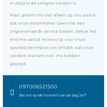
in altijd in de veiligste handen is.
Maar geloof ons niet alleen op ons woord
dat onze slotenmaker Geervliet een
ongeëvenaarde service bieden; bekijk het
enorme aantal reviews op voor onze
spoedslotenmakers en ontdek wat onze
eerdere klanten over ons hebben
gezegd.
097006521500
Bel ons op elk moment van de dag 24/7