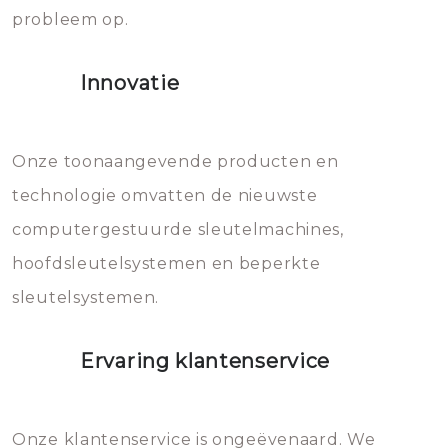
probleem op.
sloten veroorzaken, waardoor
het slot gerepareerd of zelfs
Innovatie
geheel vervangen moet worden.
Dit brengt extra kosten met zich
mee, die u gemakkelijk kunt
Onze toonaangevende producten en
vermijden.
technologie omvatten de nieuwste
computergestuurde sleutelmachines,
hoofdsleutelsystemen en beperkte
sleutelsystemen.
Ervaring klantenservice
Onze klantenservice is ongeëvenaard. We