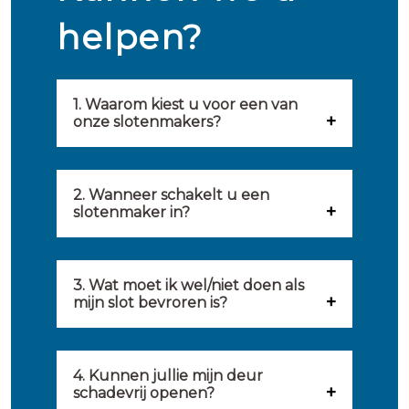
helpen?
1. Waarom kiest u voor een van
onze slotenmakers?
Onze slotenmakers zijn
geselecteerd op kwaliteit,
2. Wanneer schakelt u een
slotenmaker in?
snelheid en service. U vindt
U kunt de hulp van een
hierom uitsluitend de beste
slotenmaker inschakelen
3. Wat moet ik wel/niet doen als
partij om u van dienst te zijn.
mijn slot bevroren is?
wanneer: u uzelf heeft
Onze slotenmakers streven
Wat u kunt doen: in de winter
buitengesloten, uw slot niet
ernaar om binnen 20 minuten
komt het wel eens voor dat
4. Kunnen jullie mijn deur
meer functioneert, er
ter plaatse te zijn om u een
schadevrij openen?
sloten bevriezen. Dan kunt u
inbraakschade moet worden