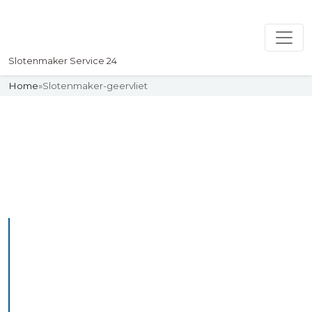
Slotenmaker Service 24
Home
»
Slotenmaker-geervliet
Slotenmaker
Uw professionelle Slotenmaker
Service 24
De beste bekwame
slotenmakers in