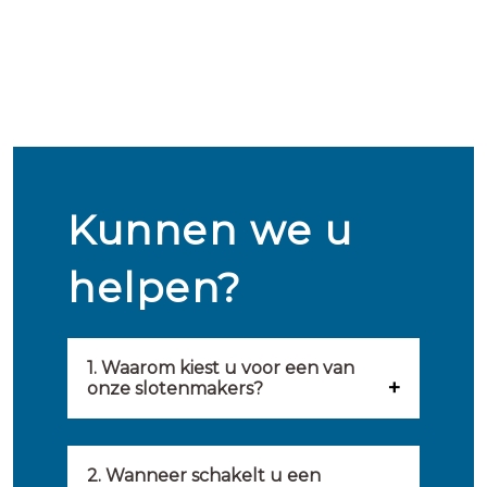
Kunnen we u
helpen?
1. Waarom kiest u voor een van
onze slotenmakers?
Onze slotenmakers zijn
geselecteerd op kwaliteit,
2. Wanneer schakelt u een