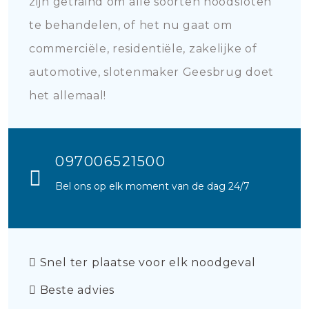
zijn getraind om alle soorten noodsloten
te behandelen, of het nu gaat om
commerciële, residentiële, zakelijke of
automotive, slotenmaker Geesbrug doet
het allemaal!
097006521500
Bel ons op elk moment van de dag 24/7
Snel ter plaatse voor elk noodgeval
Beste advies