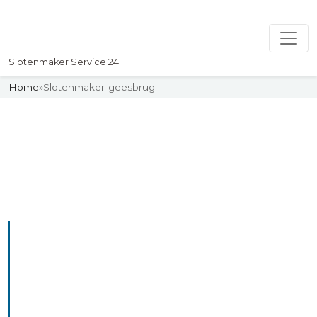
Slotenmaker Service 24
Home
»
Slotenmaker-geesbrug
Slotenmaker
Uw professionelle Slotenmaker
Service 24
De beste bekwame
slotenmakers in