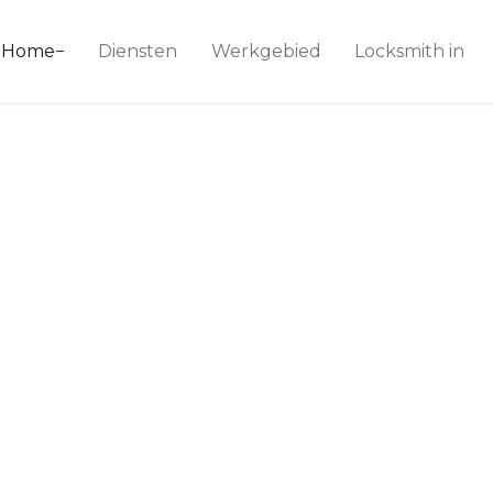
ice 24
Home
Diensten
Werkgebied
Locksmith in