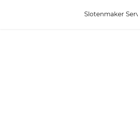
Home
»
Slotenmaker Serv
Slotenmaker-glane