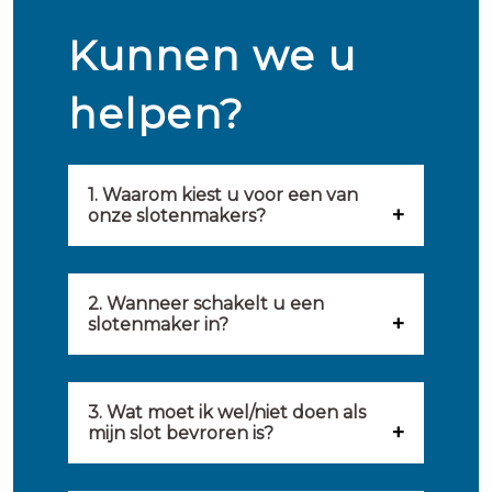
Kunnen we u
helpen?
1. Waarom kiest u voor een van
onze slotenmakers?
Onze slotenmakers zijn
geselecteerd op kwaliteit,
2. Wanneer schakelt u een
slotenmaker in?
snelheid en service. U vindt
U kunt de hulp van een
hierom uitsluitend de beste
slotenmaker inschakelen
3. Wat moet ik wel/niet doen als
partij om u van dienst te zijn.
mijn slot bevroren is?
wanneer: u uzelf heeft
Onze slotenmakers streven
Wat u kunt doen: in de winter
buitengesloten, uw slot niet
ernaar om binnen 20 minuten