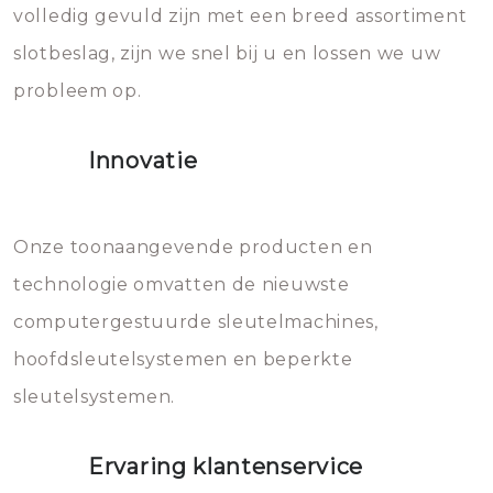
volledig gevuld zijn met een breed assortiment
beschadigen zijn. In veel
bevriezen.
slotbeslag, zijn we snel bij u en lossen we uw
gevallen zult u schade aan de
probleem op.
sloten veroorzaken, waardoor
het slot gerepareerd of zelfs
Innovatie
geheel vervangen moet worden.
Dit brengt extra kosten met zich
mee, die u gemakkelijk kunt
Onze toonaangevende producten en
vermijden.
technologie omvatten de nieuwste
computergestuurde sleutelmachines,
hoofdsleutelsystemen en beperkte
sleutelsystemen.
Ervaring klantenservice