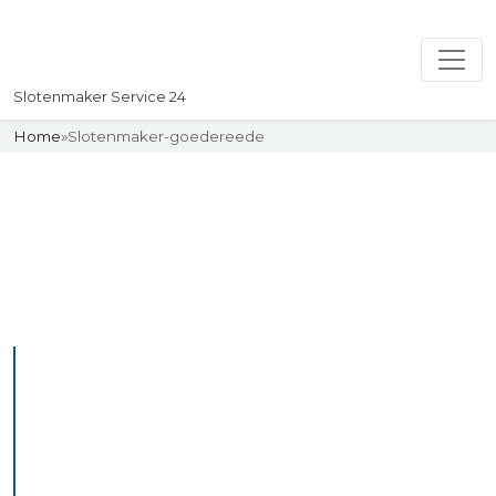
Slotenmaker Service 24
Home
»
Slotenmaker-goedereede
Slotenmaker
Uw professionelle Slotenmaker
Service 24
De beste bekwame
slotenmakers in