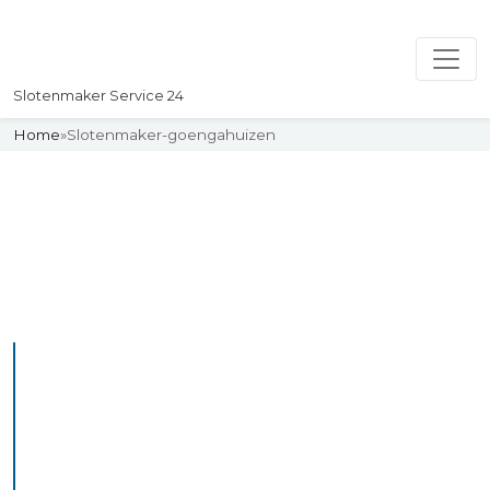
Slotenmaker Service 24
Home
»
Slotenmaker-goengahuizen
Slotenmaker
Uw professionelle Slotenmaker
Service 24
De beste bekwame
slotenmakers in