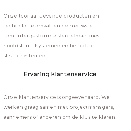
Dit brengt extra kosten met zich
mee, die u gemakkelijk kunt
Onze toonaangevende producten en
vermijden.
technologie omvatten de nieuwste
computergestuurde sleutelmachines,
hoofdsleutelsystemen en beperkte
sleutelsystemen.
Ervaring klantenservice
Onze klantenservice is ongeëvenaard. We
werken graag samen met projectmanagers,
aannemers of anderen om de klus te klaren.