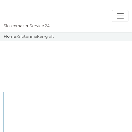
Slotenmaker Service 24
Home
»
Slotenmaker-graft
Slotenmaker
Uw professionelle Slotenmaker
Service 24
De beste bekwame
slotenmakers in Graft