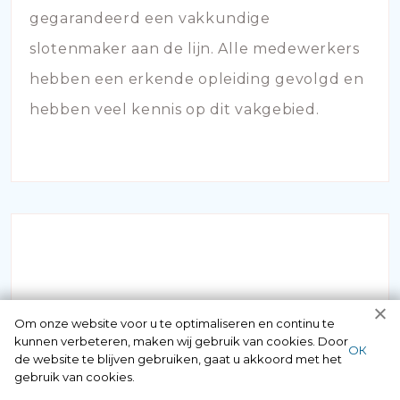
gegarandeerd een vakkundige
slotenmaker aan de lijn. Alle medewerkers
hebben een erkende opleiding gevolgd en
hebben veel kennis op dit vakgebied.
SLOT KAPOT
Om onze website voor u te optimaliseren en continu te
kunnen verbeteren, maken wij gebruik van cookies. Door
ОК
de website te blijven gebruiken, gaat u akkoord met het
Staat u voor de deur maar bent u uw
gebruik van cookies.