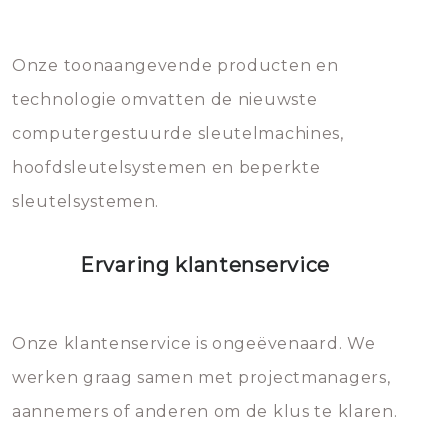
Dit brengt extra kosten met zich
mee, die u gemakkelijk kunt
Onze toonaangevende producten en
vermijden.
technologie omvatten de nieuwste
computergestuurde sleutelmachines,
hoofdsleutelsystemen en beperkte
sleutelsystemen.
Ervaring klantenservice
Onze klantenservice is ongeëvenaard. We
werken graag samen met projectmanagers,
aannemers of anderen om de klus te klaren.