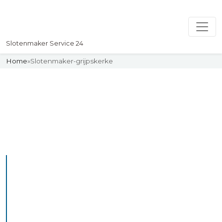
Slotenmaker Service 24
Home
»
Slotenmaker-grijpskerke
Slotenmaker
Uw professionelle Slotenmaker
Service 24
De beste bekwame
slotenmakers in