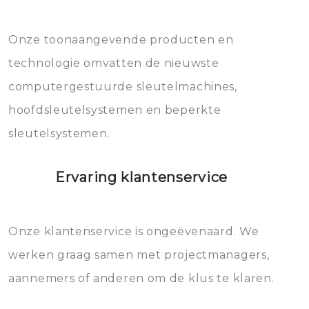
Dit brengt extra kosten met zich
mee, die u gemakkelijk kunt
Onze toonaangevende producten en
vermijden.
technologie omvatten de nieuwste
computergestuurde sleutelmachines,
hoofdsleutelsystemen en beperkte
sleutelsystemen.
Ervaring klantenservice
Onze klantenservice is ongeëvenaard. We
werken graag samen met projectmanagers,
aannemers of anderen om de klus te klaren.