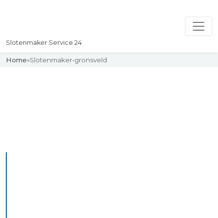
Slotenmaker Service 24
Home
»
Slotenmaker-gronsveld
Slotenmaker
Uw professionelle Slotenmaker
Service 24
De beste bekwame
slotenmakers in