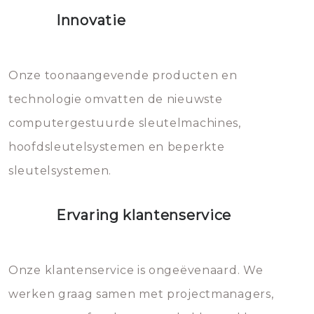
het slot gerepareerd of zelfs
Innovatie
geheel vervangen moet worden.
Dit brengt extra kosten met zich
mee, die u gemakkelijk kunt
Onze toonaangevende producten en
vermijden.
technologie omvatten de nieuwste
computergestuurde sleutelmachines,
hoofdsleutelsystemen en beperkte
sleutelsystemen.
Ervaring klantenservice
Onze klantenservice is ongeëvenaard. We
werken graag samen met projectmanagers,