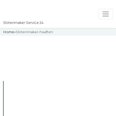
Slotenmaker Service 24
Home
»
Slotenmaker-haaften
Slotenmaker
Uw professionelle Slotenmaker
Service 24
De beste bekwame
slotenmakers in