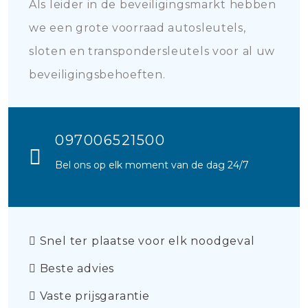
Als leider in de beveiligingsmarkt hebben
we een grote voorraad autosleutels,
sloten en transpondersleutels voor al uw
beveiligingsbehoeften.
097006521500
Bel ons op elk moment van de dag 24/7
Snel ter plaatse voor elk noodgeval
Beste advies
Vaste prijsgarantie