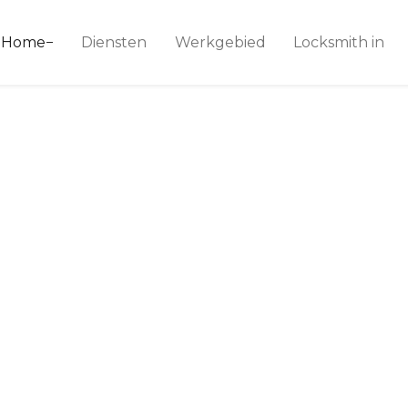
ice 24
Home
Diensten
Werkgebied
Locksmith in