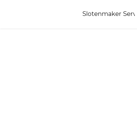
Home
»
Slotenmaker Serv
Slotenmaker-haaren