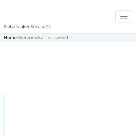
Slotenmaker Service 24
Home
»
Slotenmaker-hansweert
Slotenmaker
Uw professionelle Slotenmaker
Service 24
De beste bekwame
slotenmakers in