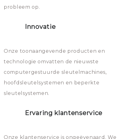
probleem op.
sloten veroorzaken, waardoor
het slot gerepareerd of zelfs
Innovatie
geheel vervangen moet worden.
Dit brengt extra kosten met zich
mee, die u gemakkelijk kunt
Onze toonaangevende producten en
vermijden.
technologie omvatten de nieuwste
computergestuurde sleutelmachines,
hoofdsleutelsystemen en beperkte
sleutelsystemen.
Ervaring klantenservice
Onze klantenservice is ongeëvenaard. We