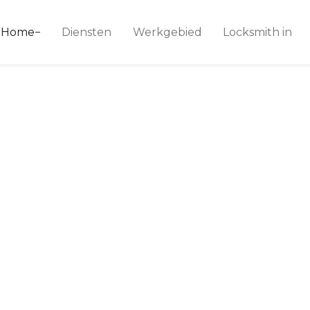
ice 24
Home
Diensten
Werkgebied
Locksmith in