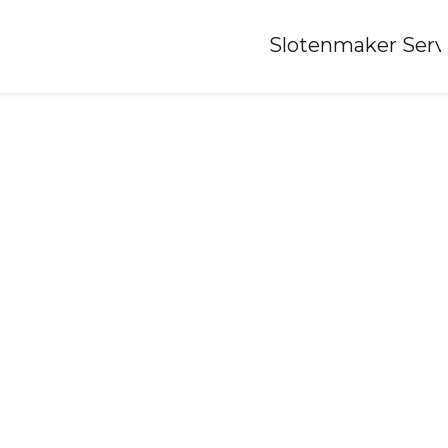
Home
»
Slotenmaker Serv
Slotenmaker-haren-gn