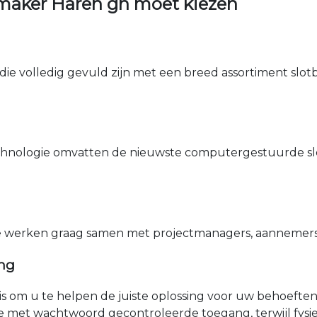
maker Haren gn moet kiezen
die volledig gevuld zijn met een breed assortiment slotbe
nologie omvatten de nieuwste computergestuurde sle
e werken graag samen met projectmanagers, aannemers 
ing
nis om u te helpen de juiste oplossing voor uw behoefte
e met wachtwoord gecontroleerde toegang, terwijl fys