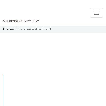
Slotenmaker Service 24
Home
»
Slotenmaker-hartwerd
Slotenmaker
Uw professionelle Slotenmaker
Service 24
De beste bekwame
slotenmakers in