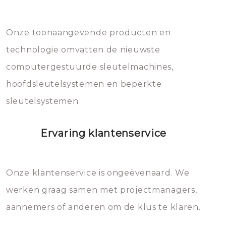
Dit brengt extra kosten met zich
mee, die u gemakkelijk kunt
Onze toonaangevende producten en
vermijden.
technologie omvatten de nieuwste
computergestuurde sleutelmachines,
hoofdsleutelsystemen en beperkte
sleutelsystemen.
Ervaring klantenservice
Onze klantenservice is ongeëvenaard. We
werken graag samen met projectmanagers,
aannemers of anderen om de klus te klaren.