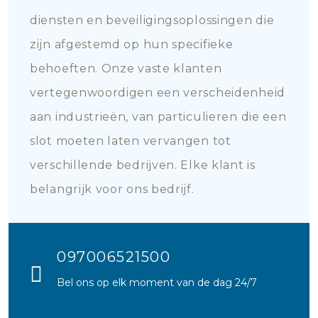
diensten en beveiligingsoplossingen die
zijn afgestemd op hun specifieke
behoeften. Onze vaste klanten
vertegenwoordigen een verscheidenheid
aan industrieën, van particulieren die een
slot moeten laten vervangen tot
verschillende bedrijven. Elke klant is
belangrijk voor ons bedrijf.
097006521500
Bel ons op elk moment van de dag 24/7