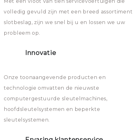
Met een vloot van tien servicevoertuigen die
die relatief gemakkelijk te
eroverheen hebt gegooid weer
volledig gevuld zijn met een breed assortiment
beschadigen zijn. In veel
bevriezen.
slotbeslag, zijn we snel bij u en lossen we uw
gevallen zult u schade aan de
probleem op.
sloten veroorzaken, waardoor
het slot gerepareerd of zelfs
Innovatie
geheel vervangen moet worden.
Dit brengt extra kosten met zich
mee, die u gemakkelijk kunt
Onze toonaangevende producten en
vermijden.
technologie omvatten de nieuwste
computergestuurde sleutelmachines,
hoofdsleutelsystemen en beperkte
sleutelsystemen.
Ervaring klantenservice