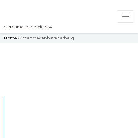
Slotenmaker Service 24
Home
»
Slotenmaker-havelterberg
Slotenmaker
Uw professionelle Slotenmaker
Service 24
De beste bekwame
slotenmakers in