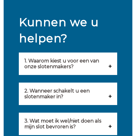
Kunnen we u
helpen?
1. Waarom kiest u voor een van
onze slotenmakers?
Onze slotenmakers zijn
geselecteerd op kwaliteit,
2. Wanneer schakelt u een
slotenmaker in?
snelheid en service. U vindt
U kunt de hulp van een
hierom uitsluitend de beste
slotenmaker inschakelen
3. Wat moet ik wel/niet doen als
partij om u van dienst te zijn.
mijn slot bevroren is?
wanneer: u uzelf heeft
Onze slotenmakers streven