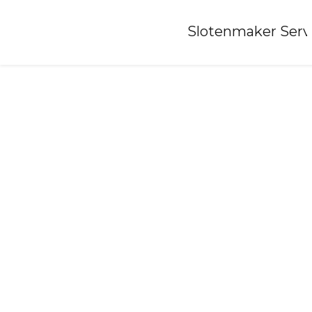
Home
»
Slotenmaker Serv
Slotenmaker-heerenveen