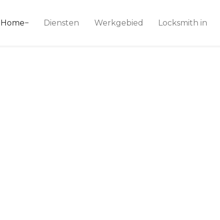
ice 24
Home
Diensten
Werkgebied
Locksmith in