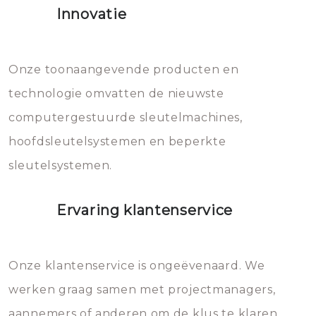
Innovatie
geheel vervangen moet worden.
Dit brengt extra kosten met zich
mee, die u gemakkelijk kunt
Onze toonaangevende producten en
vermijden.
technologie omvatten de nieuwste
computergestuurde sleutelmachines,
hoofdsleutelsystemen en beperkte
sleutelsystemen.
Ervaring klantenservice
Onze klantenservice is ongeëvenaard. We
werken graag samen met projectmanagers,
aannemers of anderen om de klus te klaren.