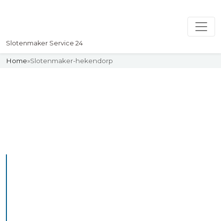
Slotenmaker Service 24
Home
»
Slotenmaker-hekendorp
Slotenmaker
Uw professionelle Slotenmaker
Service 24
De beste bekwame
slotenmakers in