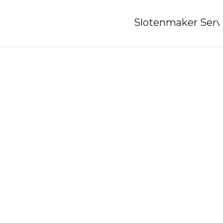
Home
»
Slotenmaker Serv
Slotenmaker-helden