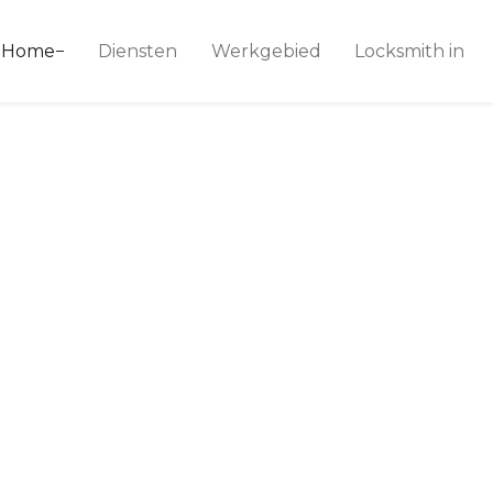
ice 24
Home
Diensten
Werkgebied
Locksmith in