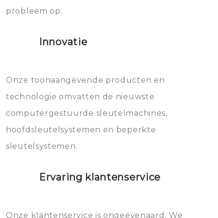
probleem op.
sloten veroorzaken, waardoor
het slot gerepareerd of zelfs
Innovatie
geheel vervangen moet worden.
Dit brengt extra kosten met zich
mee, die u gemakkelijk kunt
Onze toonaangevende producten en
vermijden.
technologie omvatten de nieuwste
computergestuurde sleutelmachines,
hoofdsleutelsystemen en beperkte
sleutelsystemen.
Ervaring klantenservice
Onze klantenservice is ongeëvenaard. We