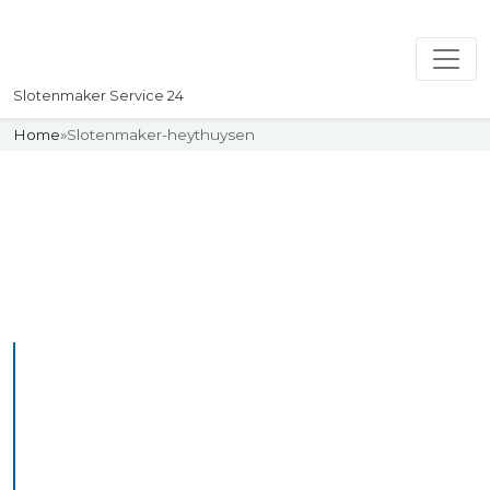
Slotenmaker Service 24
Home
»
Slotenmaker-heythuysen
Slotenmaker
Uw professionelle Slotenmaker
Service 24
De beste bekwame
slotenmakers in