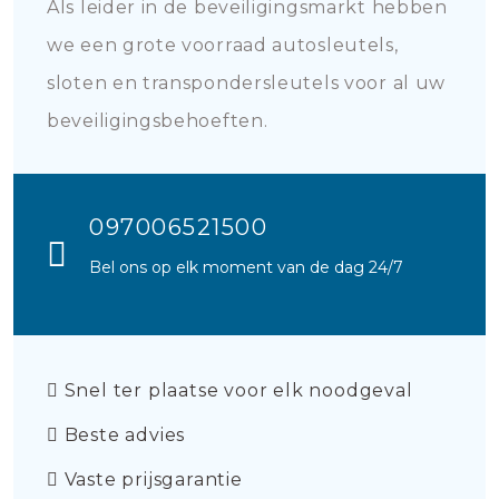
Als leider in de beveiligingsmarkt hebben
we een grote voorraad autosleutels,
sloten en transpondersleutels voor al uw
beveiligingsbehoeften.
097006521500
Bel ons op elk moment van de dag 24/7
Snel ter plaatse voor elk noodgeval
Beste advies
Vaste prijsgarantie