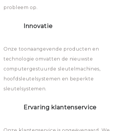
probleem op.
sloten veroorzaken, waardoor
het slot gerepareerd of zelfs
Innovatie
geheel vervangen moet worden.
Dit brengt extra kosten met zich
mee, die u gemakkelijk kunt
Onze toonaangevende producten en
vermijden.
technologie omvatten de nieuwste
computergestuurde sleutelmachines,
hoofdsleutelsystemen en beperkte
sleutelsystemen.
Ervaring klantenservice
Onze klantenservice is ongeëvenaard. We