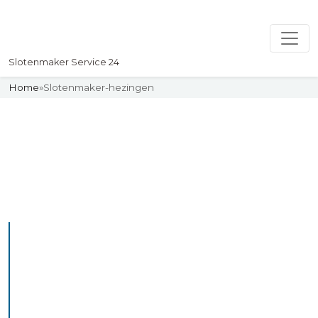
Slotenmaker Service 24
Home
»
Slotenmaker-hezingen
Slotenmaker
Uw professionelle Slotenmaker
Service 24
De beste bekwame
slotenmakers in