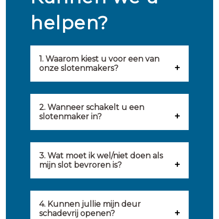
helpen?
1. Waarom kiest u voor een van
onze slotenmakers?
Onze slotenmakers zijn
geselecteerd op kwaliteit,
2. Wanneer schakelt u een
slotenmaker in?
snelheid en service. U vindt
U kunt de hulp van een
hierom uitsluitend de beste
slotenmaker inschakelen
3. Wat moet ik wel/niet doen als
partij om u van dienst te zijn.
mijn slot bevroren is?
wanneer: u uzelf heeft
Onze slotenmakers streven
Wat u kunt doen: in de winter
buitengesloten, uw slot niet
ernaar om binnen 20 minuten
komt het wel eens voor dat
4. Kunnen jullie mijn deur
meer functioneert, er
ter plaatse te zijn om u een
schadevrij openen?