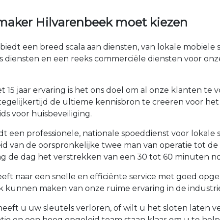
maker Hilvarenbeek moet kiezen
biedt een breed scala aan diensten, van lokale mobiele
s diensten en een reeks commerciële diensten voor onz
 15 jaar ervaring is het ons doel om al onze klanten t
egelijkertijd de ultieme kennisbron te creëren voor het
ds voor huisbeveiliging.
t een professionele, nationale spoeddienst voor lokale
roeid van de oorspronkelijke twee man van operatie tot 
 de dag het verstrekken van een 30 tot 60 minuten no
eft naar een snelle en efficiënte service met goed opg
k kunnen maken van onze ruime ervaring in de industrie
eeft u uw sleutels verloren, of wilt u het sloten laten
tie en een hoog opgeleid team staan klaar om u te he