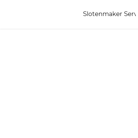
Home
»
Slotenmaker Serv
Slotenmaker-hilvarenbeek