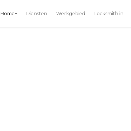
ice 24
Home
Diensten
Werkgebied
Locksmith in