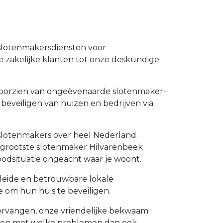
 slotenmakersdiensten voor
e zakelijke klanten tot onze deskundige
e voorzien van ongeëvenaarde slotenmaker-
 beveiligen van huizen en bedrijven via
 slotenmakers over heel Nederland.
de grootste slotenmaker Hilvarenbeek
odsituatie ongeacht waar je woont.
eleide en betrouwbare lokale
 om hun huis te beveiligen.
 vervangen, onze vriendelijke bekwaam
lpen met welke problemen dan ook.