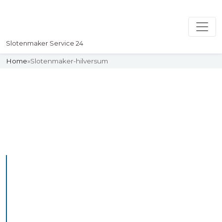
Slotenmaker Service 24
Home
»
Slotenmaker-hilversum
Slotenmaker
Uw professionelle Slotenmaker
Service 24
De beste bekwame
slotenmakers in