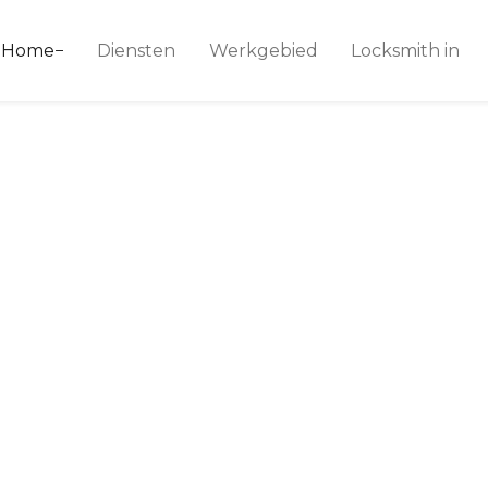
ice 24
Home
Diensten
Werkgebied
Locksmith in