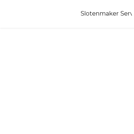
Home
»
Slotenmaker Serv
Slotenmaker-hippolytushoef