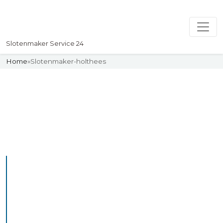
Slotenmaker Service 24
Home
»
Slotenmaker-holthees
Slotenmaker
Uw professionelle Slotenmaker
Service 24
De beste bekwame
slotenmakers in