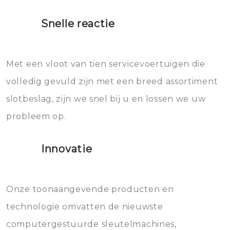
proberen de deuren te openen.
heet water over je slot gooien.
Snelle reactie
Sloten bestaan uit talloze kleine
Het zal inderdaad werken, maar
en zeer complexe onderdelen,
later zal het water dat je
Met een vloot van tien servicevoertuigen die
die relatief gemakkelijk te
eroverheen hebt gegooid weer
volledig gevuld zijn met een breed assortiment
beschadigen zijn. In veel
bevriezen.
slotbeslag, zijn we snel bij u en lossen we uw
gevallen zult u schade aan de
probleem op.
sloten veroorzaken, waardoor
het slot gerepareerd of zelfs
Innovatie
geheel vervangen moet worden.
Dit brengt extra kosten met zich
mee, die u gemakkelijk kunt
Onze toonaangevende producten en
vermijden.
technologie omvatten de nieuwste
computergestuurde sleutelmachines,