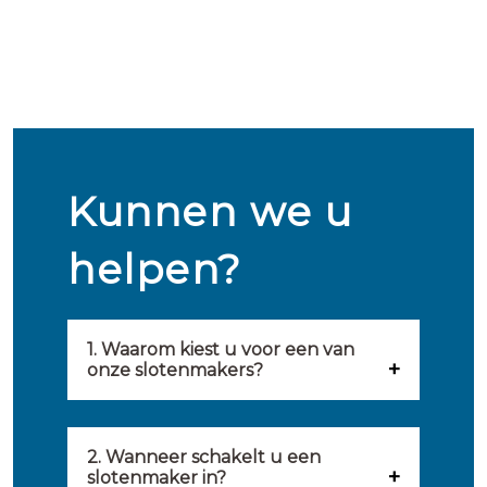
Kunnen we u
helpen?
1. Waarom kiest u voor een van
onze slotenmakers?
Onze slotenmakers zijn
geselecteerd op kwaliteit,
2. Wanneer schakelt u een
slotenmaker in?