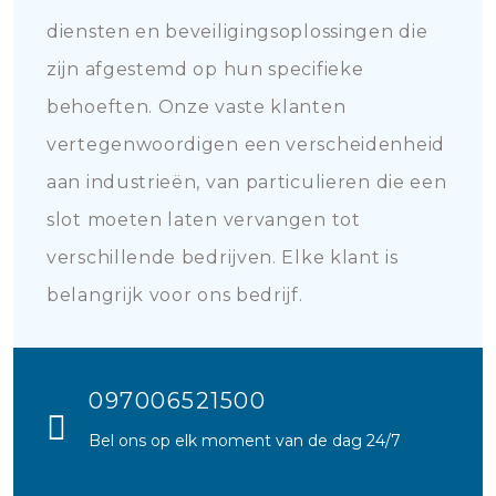
diensten en beveiligingsoplossingen die
zijn afgestemd op hun specifieke
behoeften. Onze vaste klanten
vertegenwoordigen een verscheidenheid
aan industrieën, van particulieren die een
slot moeten laten vervangen tot
verschillende bedrijven. Elke klant is
belangrijk voor ons bedrijf.
097006521500
Bel ons op elk moment van de dag 24/7