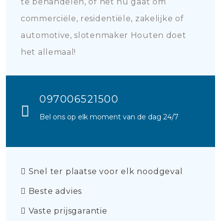
te behandelen, of het nu gaat om
commerciële, residentiële, zakelijke of
automotive, slotenmaker Houten doet
het allemaal!
097006521500
Bel ons op elk moment van de dag 24/7
Snel ter plaatse voor elk noodgeval
Beste advies
Vaste prijsgarantie