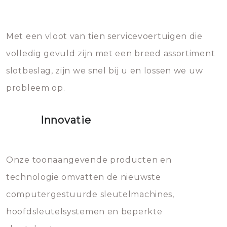
Sloten bestaan uit talloze kleine
Het zal inderdaad werken, maar
en zeer complexe onderdelen,
later zal het water dat je
Met een vloot van tien servicevoertuigen die
die relatief gemakkelijk te
eroverheen hebt gegooid weer
volledig gevuld zijn met een breed assortiment
beschadigen zijn. In veel
bevriezen.
slotbeslag, zijn we snel bij u en lossen we uw
gevallen zult u schade aan de
probleem op.
sloten veroorzaken, waardoor
het slot gerepareerd of zelfs
Innovatie
geheel vervangen moet worden.
Dit brengt extra kosten met zich
mee, die u gemakkelijk kunt
Onze toonaangevende producten en
vermijden.
technologie omvatten de nieuwste
computergestuurde sleutelmachines,
hoofdsleutelsystemen en beperkte