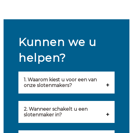
Kunnen we u
helpen?
1. Waarom kiest u voor een van
onze slotenmakers?
Onze slotenmakers zijn
geselecteerd op kwaliteit,
2. Wanneer schakelt u een
slotenmaker in?
snelheid en service. U vindt
U kunt de hulp van een
hierom uitsluitend de beste