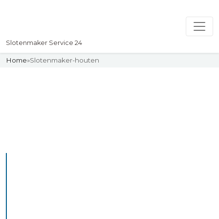
Slotenmaker Service 24
Home
»
Slotenmaker-houten
Slotenmaker
Uw professionelle Slotenmaker
Service 24
De beste bekwame
slotenmakers in Houten