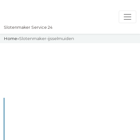
Slotenmaker Service 24
Home
»
Slotenmaker-ijsselmuiden
Slotenmaker
Uw professionelle Slotenmaker
Service 24
De beste bekwame
slotenmakers in