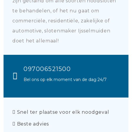
zijn getraind om alle soorten noodsloten
te behandelen, of het nu gaat om
commerciële, residentiële, zakelijke of
automotive, slotenmaker Ijsselmuiden
doet het allemaal!
097006521500
Bel ons op elk moment van de dag 24/7
Snel ter plaatse voor elk noodgeval
Beste advies