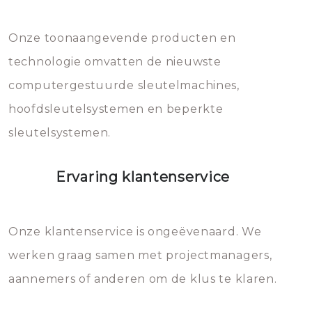
Dit brengt extra kosten met zich
mee, die u gemakkelijk kunt
Onze toonaangevende producten en
vermijden.
technologie omvatten de nieuwste
computergestuurde sleutelmachines,
hoofdsleutelsystemen en beperkte
sleutelsystemen.
Ervaring klantenservice
Onze klantenservice is ongeëvenaard. We
werken graag samen met projectmanagers,
aannemers of anderen om de klus te klaren.