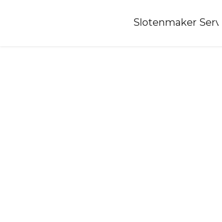
Home
»
Slotenmaker Serv
Slotenmaker-it-heidenskip