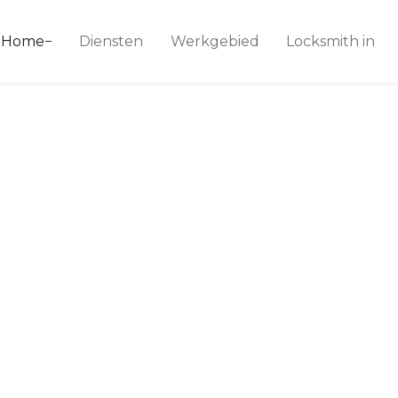
ice 24
Home
Diensten
Werkgebied
Locksmith in