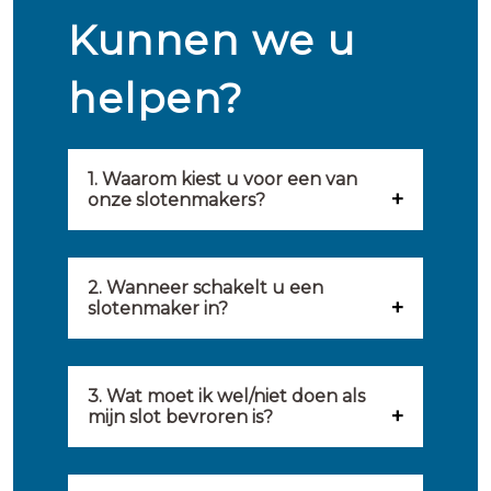
Kunnen we u
helpen?
1. Waarom kiest u voor een van
onze slotenmakers?
Onze slotenmakers zijn
geselecteerd op kwaliteit,
2. Wanneer schakelt u een
slotenmaker in?
snelheid en service. U vindt
U kunt de hulp van een
hierom uitsluitend de beste
slotenmaker inschakelen
3. Wat moet ik wel/niet doen als
partij om u van dienst te zijn.
mijn slot bevroren is?
wanneer: u uzelf heeft
Onze slotenmakers streven
Wat u kunt doen: in de winter
buitengesloten, uw slot niet
ernaar om binnen 20 minuten