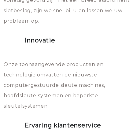
volledig gevuld zijn met een breed assortiment
beschadigen zijn. In veel
bevriezen.
slotbeslag, zijn we snel bij u en lossen we uw
gevallen zult u schade aan de
probleem op.
sloten veroorzaken, waardoor
het slot gerepareerd of zelfs
Innovatie
geheel vervangen moet worden.
Dit brengt extra kosten met zich
mee, die u gemakkelijk kunt
Onze toonaangevende producten en
vermijden.
technologie omvatten de nieuwste
computergestuurde sleutelmachines,
hoofdsleutelsystemen en beperkte
sleutelsystemen.
Ervaring klantenservice