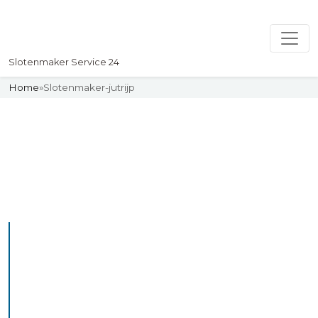
Slotenmaker Service 24
Home
»
Slotenmaker-jutrijp
Slotenmaker
Uw professionelle Slotenmaker
Service 24
De beste bekwame
slotenmakers in Jutrijp