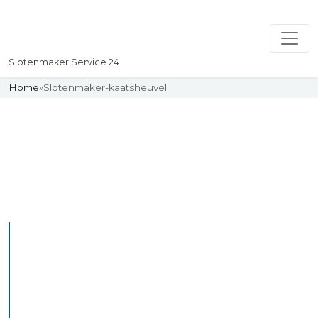
Slotenmaker Service 24
Home
»
Slotenmaker-kaatsheuvel
Slotenmaker
Uw professionelle Slotenmaker
Service 24
De beste bekwame
slotenmakers in