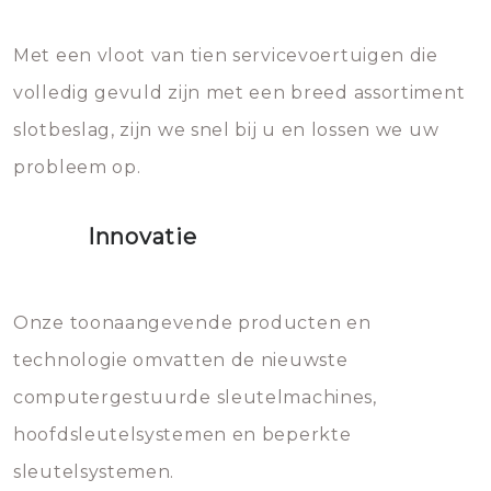
en zeer complexe onderdelen,
later zal het water dat je
Met een vloot van tien servicevoertuigen die
die relatief gemakkelijk te
eroverheen hebt gegooid weer
volledig gevuld zijn met een breed assortiment
beschadigen zijn. In veel
bevriezen.
slotbeslag, zijn we snel bij u en lossen we uw
gevallen zult u schade aan de
probleem op.
sloten veroorzaken, waardoor
het slot gerepareerd of zelfs
Innovatie
geheel vervangen moet worden.
Dit brengt extra kosten met zich
mee, die u gemakkelijk kunt
Onze toonaangevende producten en
vermijden.
technologie omvatten de nieuwste
computergestuurde sleutelmachines,
hoofdsleutelsystemen en beperkte
sleutelsystemen.