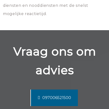
diensten en nooddiensten met de snelst
mogelijke reactietijd.
Vraag ons om
advies
097006521500