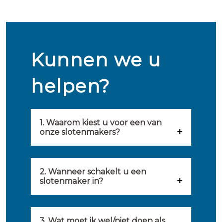
Kunnen we u
helpen?
1. Waarom kiest u voor een van
onze slotenmakers?
Onze slotenmakers zijn
geselecteerd op kwaliteit,
2. Wanneer schakelt u een
slotenmaker in?
snelheid en service. U vindt
U kunt de hulp van een
hierom uitsluitend de beste
slotenmaker inschakelen
3. Wat moet ik wel/niet doen als
partij om u van dienst te zijn.