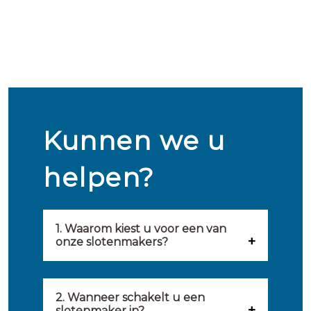
Kunnen we u
helpen?
1. Waarom kiest u voor een van
onze slotenmakers?
Onze slotenmakers zijn
geselecteerd op kwaliteit,
2. Wanneer schakelt u een
slotenmaker in?