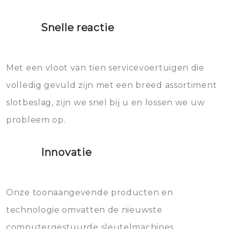
moet doen: je moet zeker geen
proberen de deuren te openen.
heet water over je slot gooien.
Snelle reactie
Sloten bestaan uit talloze kleine
Het zal inderdaad werken, maar
en zeer complexe onderdelen,
later zal het water dat je
Met een vloot van tien servicevoertuigen die
die relatief gemakkelijk te
eroverheen hebt gegooid weer
volledig gevuld zijn met een breed assortiment
beschadigen zijn. In veel
bevriezen.
slotbeslag, zijn we snel bij u en lossen we uw
gevallen zult u schade aan de
probleem op.
sloten veroorzaken, waardoor
het slot gerepareerd of zelfs
Innovatie
geheel vervangen moet worden.
Dit brengt extra kosten met zich
mee, die u gemakkelijk kunt
Onze toonaangevende producten en
vermijden.
technologie omvatten de nieuwste
computergestuurde sleutelmachines,