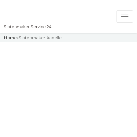
Slotenmaker Service 24
Home
»
Slotenmaker-kapelle
Slotenmaker
Uw professionelle Slotenmaker
Service 24
De beste bekwame
slotenmakers in Kapelle