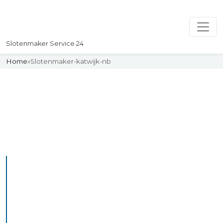
Slotenmaker Service 24
Home
»
Slotenmaker-katwijk-nb
Slotenmaker
Uw professionelle Slotenmaker
Service 24
De beste bekwame
slotenmakers in Katwijk