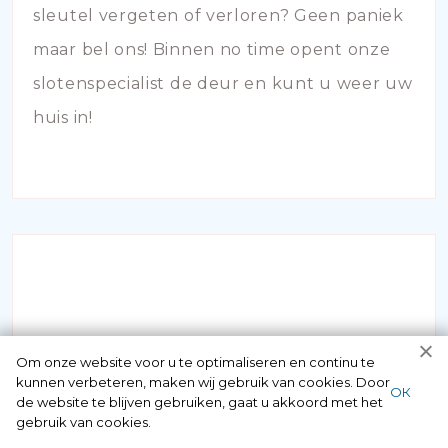
sleutel vergeten of verloren? Geen paniek
maar bel ons! Binnen no time opent onze
slotenspecialist de deur en kunt u weer uw
huis in!
SLOTEN VERVANGEN
Om onze website voor u te optimaliseren en continu te
kunnen verbeteren, maken wij gebruik van cookies. Door
ОК
de website te blijven gebruiken, gaat u akkoord met het
Vermoedt u dat uw hang- en sluitwerk aan
gebruik van cookies.
vervanging toe is? Bij veroudering van de