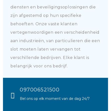
diensten en beveiligingsoplossingen die
zijn afgestemd op hun specifieke
behoeften. Onze vaste klanten
vertegenwoordigen een verscheidenheid
aan industrieën, van particulieren die een
slot moeten laten vervangen tot
verschillende bedrijven. Elke klant is
belangrijk voor ons bedrijf.
097006521500
Bel ons op elk moment van de dag 24/7