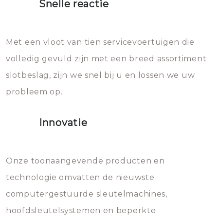
Snelle reactie
Sloten bestaan uit talloze kleine
Het zal inderdaad werken, maar
en zeer complexe onderdelen,
later zal het water dat je
Met een vloot van tien servicevoertuigen die
die relatief gemakkelijk te
eroverheen hebt gegooid weer
volledig gevuld zijn met een breed assortiment
beschadigen zijn. In veel
bevriezen.
slotbeslag, zijn we snel bij u en lossen we uw
gevallen zult u schade aan de
probleem op.
sloten veroorzaken, waardoor
het slot gerepareerd of zelfs
Innovatie
geheel vervangen moet worden.
Dit brengt extra kosten met zich
mee, die u gemakkelijk kunt
Onze toonaangevende producten en
vermijden.
technologie omvatten de nieuwste
computergestuurde sleutelmachines,
hoofdsleutelsystemen en beperkte