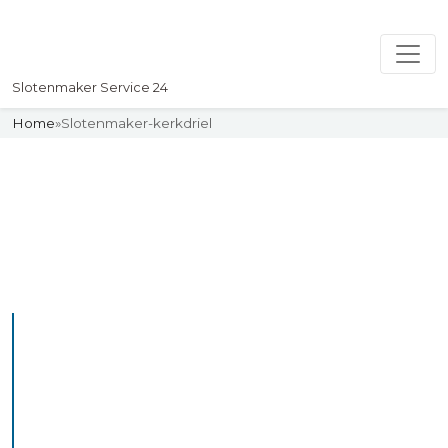
Slotenmaker Service 24
Home
»
Slotenmaker-kerkdriel
Slotenmaker
Uw professionelle Slotenmaker
Service 24
De beste bekwame
slotenmakers in