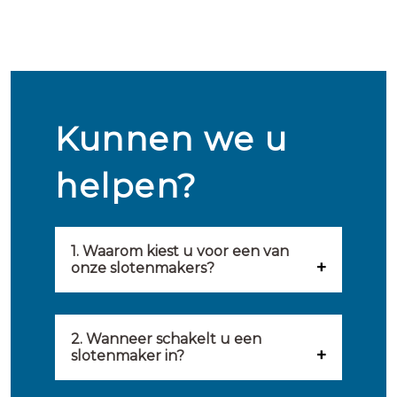
Kunnen we u
helpen?
1. Waarom kiest u voor een van
onze slotenmakers?
Onze slotenmakers zijn
geselecteerd op kwaliteit,
2. Wanneer schakelt u een
slotenmaker in?
snelheid en service. U vindt
U kunt de hulp van een