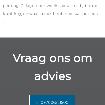
per dag, 7 dagen per week, zodat u altijd hulp
kunt krijgen waar u ook bent, hoe laat het ook
is.
Vraag ons om
advies
097006521500