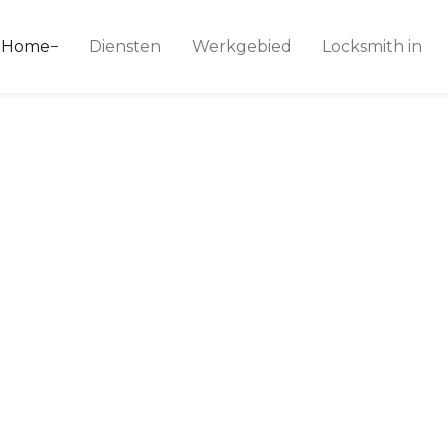
ice 24
Home
Diensten
Werkgebied
Locksmith in