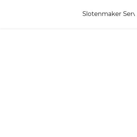
Home
»
Slotenmaker Serv
Slotenmaker-kerkwijk