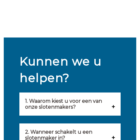
Kunnen we u
helpen?
1. Waarom kiest u voor een van
onze slotenmakers?
Onze slotenmakers zijn
geselecteerd op kwaliteit,
2. Wanneer schakelt u een
slotenmaker in?