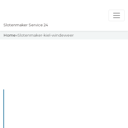
Slotenmaker Service 24
Home
»
Slotenmaker-kiel-windeweer
Slotenmaker
Uw professionelle Slotenmaker
Service 24
De beste bekwame
slotenmakers in Kiel