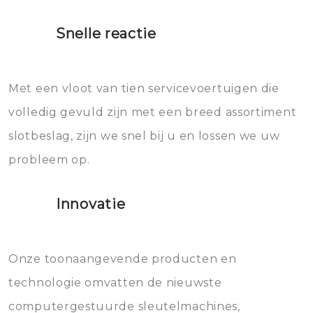
proberen de deuren te openen.
heet water over je slot gooien.
Snelle reactie
Sloten bestaan uit talloze kleine
Het zal inderdaad werken, maar
en zeer complexe onderdelen,
later zal het water dat je
Met een vloot van tien servicevoertuigen die
die relatief gemakkelijk te
eroverheen hebt gegooid weer
volledig gevuld zijn met een breed assortiment
beschadigen zijn. In veel
bevriezen.
slotbeslag, zijn we snel bij u en lossen we uw
gevallen zult u schade aan de
probleem op.
sloten veroorzaken, waardoor
het slot gerepareerd of zelfs
Innovatie
geheel vervangen moet worden.
Dit brengt extra kosten met zich
mee, die u gemakkelijk kunt
Onze toonaangevende producten en
vermijden.
technologie omvatten de nieuwste
computergestuurde sleutelmachines,